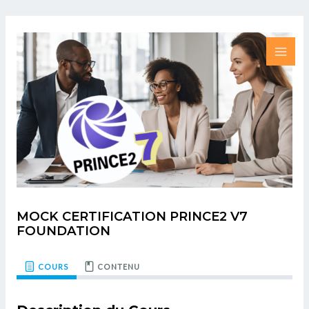
Aller
MAI
au
ME
contenu
MOCK CERTIFICATION PRINCE2 V7
FOUNDATION
COURS
CONTENU