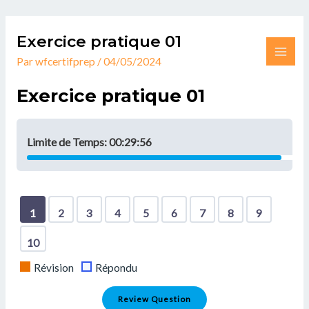
Aller
MAI
au
Exercice pratique 01
ME
contenu
Par
wfcertifprep
/
04/05/2024
Exercice pratique 01
Limite de Temps:
00:29:56
Show
Show
Show
Show
Show
Show
Show
Show
Show
Show
1
2
3
4
5
6
7
8
9
Question
Question
Question
Question
Question
Question
Question
Question
Question
Question
10
Révision
Répondu