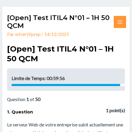
Aller
MAI
au
[Open] Test ITIL4 N°01 – 1H 50
ME
contenu
QCM
Par
wfcertifprep
/
14/12/2025
[Open] Test ITIL4 N°01 – 1H
50 QCM
Limite de Temps:
00:59:56
Question
1
of
50
1
point(s)
1
. Question
Le serveur Web de votre entreprise subit actuellement une