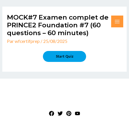
Aller
MAI
au
MOCK#7 Examen complet de
ME
contenu
PRINCE2 Foundation #7 (60
questions – 60 minutes)
Par
wfcertifprep
/
25/08/2025