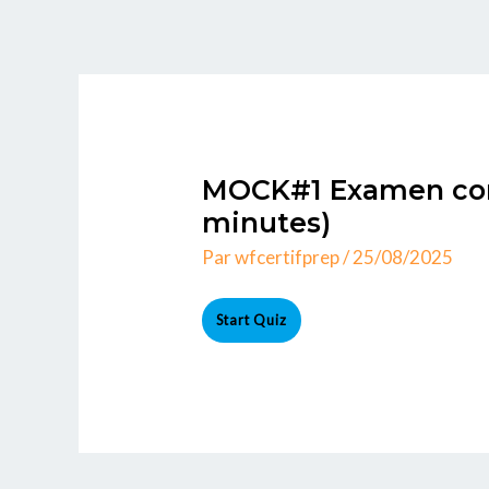
Aller
au
contenu
MOCK#1 Examen comp
minutes)
Par
wfcertifprep
/
25/08/2025