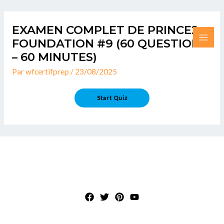
Aller
MAI
au
EXAMEN COMPLET DE PRINCE2
ME
contenu
FOUNDATION #9 (60 QUESTIONS
– 60 MINUTES)
Par
wfcertifprep
/
23/08/2025