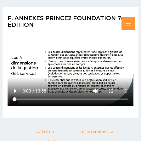
Aller
Post
MAI
au
navigation
F. ANNEXES PRINCE2 FOUNDATION 7e
ME
contenu
ÉDITION
←
Leçon
Leçon suivant
→