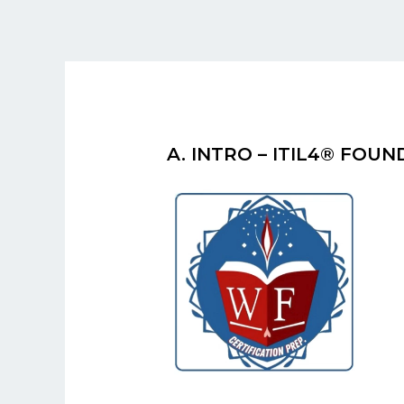
Aller
au
contenu
Post
navigation
A. INTRO – ITIL4® FOU