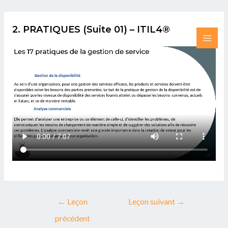
Aller
Post
MAI
au
navigation
2. PRATIQUES (Suite 01) – ITIL4®
ME
contenu
←
Leçon
Leçon suivant
→
précédent